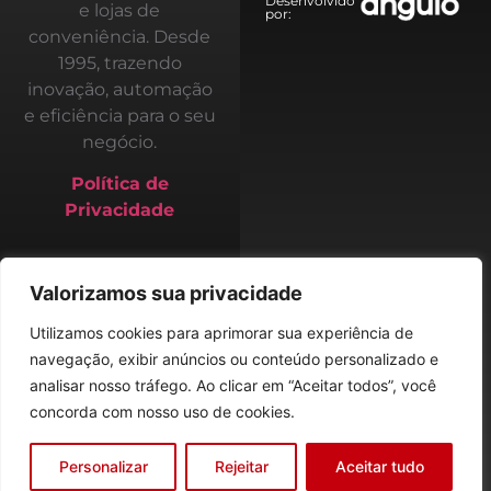
Desenvolvido
e lojas de
por:
conveniência. Desde
1995, trazendo
inovação, automação
e eficiência para o seu
negócio.
Política de
Privacidade
Home
Valorizamos sua privacidade
Empresa
Utilizamos cookies para aprimorar sua experiência de
navegação, exibir anúncios ou conteúdo personalizado e
ACS Soluções
analisar nosso tráfego. Ao clicar em “Aceitar todos”, você
concorda com nosso uso de cookies.
Blog
Personalizar
Rejeitar
Aceitar tudo
Contato