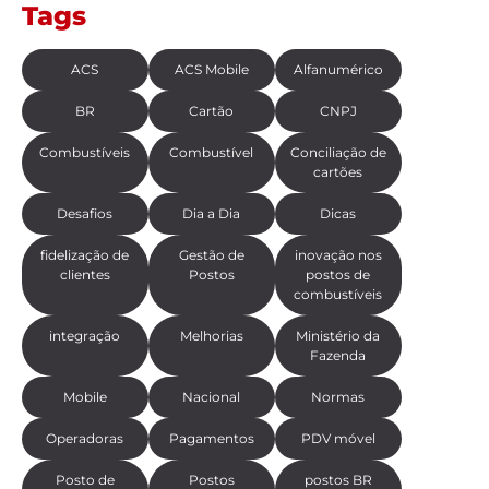
Tags
ACS
ACS Mobile
Alfanumérico
BR
Cartão
CNPJ
Combustíveis
Combustível
Conciliação de
cartões
Desafios
Dia a Dia
Dicas
fidelização de
Gestão de
inovação nos
clientes
Postos
postos de
combustíveis
integração
Melhorias
Ministério da
Fazenda
Mobile
Nacional
Normas
Operadoras
Pagamentos
PDV móvel
Posto de
Postos
postos BR