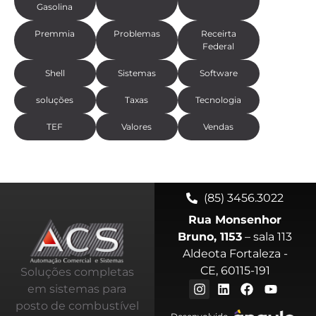
Gasolina
Premmia
Problemas
Receirta
Federal
Shell
Sistemas
Software
soluções
Taxas
Tecnologia
TEF
Valores
Vendas
(85) 3456.3022
Rua Monsenhor
Bruno, 1153
– sala 113
Aldeota Fortaleza -
CE, 60115-191
Soluções completas
em sistemas para
posto de combustível