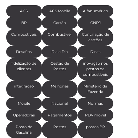
ACS
ACS Mobile
Alfanumérico
BR
Cartão
CNPJ
Combustíveis
Combustível
Conciliação de
cartões
Desafios
Dia a Dia
Dicas
fidelização de
Gestão de
inovação nos
clientes
Postos
postos de
combustíveis
integração
Melhorias
Ministério da
Fazenda
Mobile
Nacional
Normas
Operadoras
Pagamentos
PDV móvel
Posto de
Postos
postos BR
Gasolina