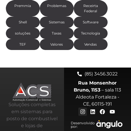
Premmia
Problemas
Receirta
Federal
Shell
Sistemas
Software
soluções
Taxas
Tecnologia
TEF
Valores
Vendas
(85) 3456.3022
Rua Monsenhor
Bruno, 1153
– sala 113
Aldeota Fortaleza -
CE, 60115-191
Soluções completas
em sistemas para
posto de combustível
Desenvolvido
e lojas de
por: